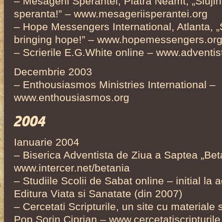
– Mesagerii Sperantei, Piatra Neamt, „Sluj
speranta!” – www.mesageriisperantei.org
– Hope Messengers International, Atlanta, „
bringing hope!” – www.hopemessengers.or
– Scrierile E.G.White online – www.adventis
Decembrie 2003
– Enthousiasmos Ministries International –
www.enthousiasmos.org
2004
Ianuarie 2004
– Biserica Adventista de Ziua a Saptea „Bet
www.intercer.net/betania
– Studiile Scolii de Sabat online – initial la a
Editura Viata si Sanatate (din 2007)
– Cercetati Scripturile, un site cu materiale 
Pop Sorin Ciprian – www.cercetatiscripturile