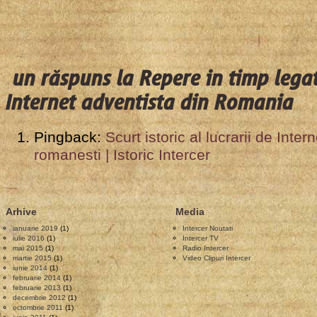
un răspuns la Repere in timp lega
Internet adventista din Romania
Pingback:
Scurt istoric al lucrarii de Inter
romanesti | Istoric Intercer
Arhive
Media
ianuarie 2019
(1)
Intercer Noutati
iulie 2016
(1)
Intercer TV
mai 2015
(1)
Radio Intercer
martie 2015
(1)
Video Clipuri Intercer
iunie 2014
(1)
februarie 2014
(1)
februarie 2013
(1)
decembrie 2012
(1)
octombrie 2011
(1)