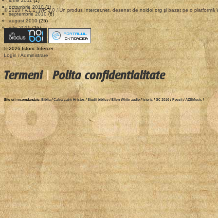
iunie 2011
(1)
octombrie 2010
(1)
© 2010 / v.1.1, WP 3.0 / Un produs
Intercer.net
, desenat de
noidoi.org
şi bazat pe o platformă
septembrie 2010
(6)
august 2010
(25)
iulie 2010
(26)
© 2026 Istoric Intercer
Login / Administrare
Termeni
|
Polita confidentialitate
Site-uri recomdandate:
Biblia
/
Calea catre Hristos
/
Studii biblice
/
Ellen White audio
/
Istoric
/
GC 2010
/
Poezii
/
AZSMusic
/