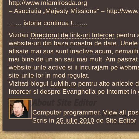
http://www.miamirosda.org
– Asociatia „Majesty Missions” – http://www
…… istoria continua !…….
Vizitati
Directorul de link-uri Intercer
pentru 
website-uri din baza noastra de date. Unele 
afisate mai sus sunt inactive acum, nemaiifi
mai bine de un an sau mai mult. Am pastrat 
website-urile active si ii incurajam pe webm
site-urile lor in mod regulat.
Vizitati blogul
LuMih.ro
pentru alte articole 
Intercer si despre Evanghelia pe internet in
About Site Editor
Computer programmer.
View all pos
Scris in
25 iulie 2010
de
Site Editor