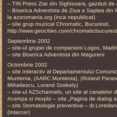
– TIN Press Ziar din Sighisoara, gazduit de
– Biserica Adventista de Ziua a Saptea din
la azsromania.org (inca nepublicat)
– site grup muzical Chromatic, Bucuresti,
http://www.geocities.com/chromaticbucurest
Septembrie 2002
– site-ul grupei de companioni Logos, Madrid
– site Biserica Adventista din Magureni
Octombrie 2002
– site interactiv al Departamentului Comunica
Muntenia, (AARC Muntenia), (Roland Parasc
Mihailescu, Lorand Szekely)
– site-ul AZSchannels, un site al canalelor d
#compa si #explo – site „Pagina de dialog a ti
– site Stomatologie preventiva – dr.Loreda
(Intercer)