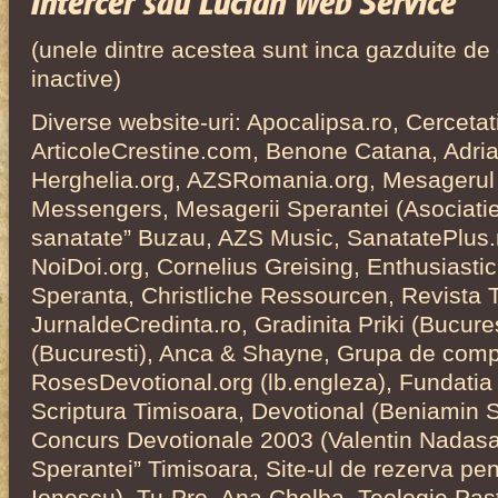
Intercer sau Lucian Web Service
(unele dintre acestea sunt inca gazduite de c
inactive)
Diverse website-uri: Apocalipsa.ro, Cercetati
ArticoleCrestine.com, Benone Catana, Adri
Herghelia.org, AZSRomania.org, Mesagerul
Messengers, Mesagerii Sperantei (Asociatie),
sanatate” Buzau, AZS Music, SanatatePlus.n
NoiDoi.org, Cornelius Greising, Enthusiastic
Speranta, Christliche Ressourcen, Revista T
JurnaldeCredinta.ro, Gradinita Priki (Bucurest
(Bucuresti), Anca & Shayne, Grupa de com
RosesDevotional.org (lb.engleza), Fundatia
Scriptura Timisoara, Devotional (Beniamin 
Concurs Devotionale 2003 (Valentin Nadasan
Sperantei” Timisoara, Site-ul de rezerva pen
Ionescu), Tu-Pro, Ana Chelba, Teologie Pas