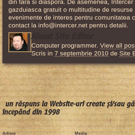
din tara si diaspora. De asemenea, Intercer
gazduiasca gratuit o multitudine de resurse b
evenimente de interes pentru comunitatea cr
contact la info@intercer.net pentru detalii.
About Site Editor
Computer programmer.
View all pos
Scris in
7 septembrie 2010
de
Site 
un răspuns la Website-uri create și/sau gă
începând din 1998
Arhive
Media