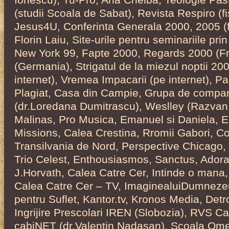
(studii Scoala de Sabat), Revista Respiro (f
Jesus4U, Conferinta Generala 2000, 2005 (fot
Florin Laiu, Site-urile pentru seminariile pr
New York 99, Fapte 2000, Regards 2000 (Fr
(Germania), Strigatul de la miezul noptii 200
internet), Vremea Impacarii (pe internet), P
Plagiat, Casa din Campie, Grupa de comp
(dr.Loredana Dumitrascu), Weslley (Razvan 
Malinas, Pro Musica, Emanuel si Daniela, E
Missions, Calea Crestina, Rromii Gabori, Co
Transilvania de Nord, Perspective Chicago,
Trio Celest, Enthousiasmos, Sanctus, Ador
J.Horvath, Calea Catre Cer, Intinde o mana, 
Calea Catre Cer – TV, ImaginealuiDumneze
pentru Suflet, Kantor.tv, Kronos Media, Detr
Ingrijire Prescolari IREN (Slobozia), RVS Cas
cabiNET (dr.Valentin Nadasan), Scoala Om