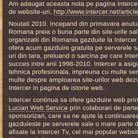
Am adaugat aceasta nota pe pagina Interce
de website-uri,
http://www.intercer.net/artic
Noutati 2010. Incepand din primavara anul
Romana preia o buna parte din site-urile sale
organizatii din Romania gazduite la Interc
ofera acum gazduire gratuita pe serverele sa
uri din tara, preluand o sarcina pe care Inte
succes intre anii 1998-2010. Intercer a asig
tehnica profesionala, impreuna cu multe servic
multe despre amploarea site-urilor web dez
Intercer in pagina de istorie web.
Intercer continua sa ofere gazduire web pri
Lucian Web Service
prin colaborari de parte
sponsorizari, care sa ne ajute la continuarea 
gazduieste pe serverele sale o mare parte di
afisate la Intercer Tv, cel mai popular websi