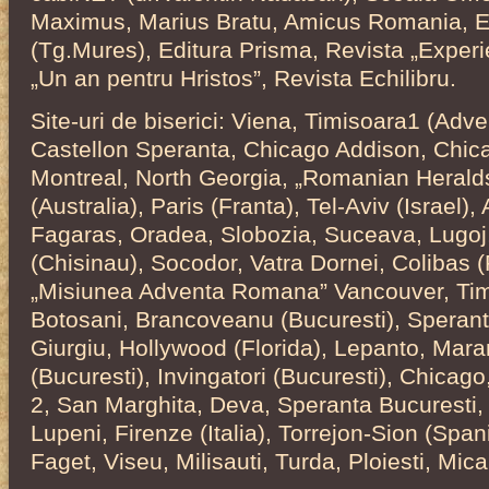
Maximus, Marius Bratu, Amicus Romania, E
(Tg.Mures), Editura Prisma, Revista „Experi
„Un an pentru Hristos”, Revista Echilibru.
Site-uri de biserici: Viena, Timisoara1 (Adve
Castellon Speranta, Chicago Addison, Chica
Montreal, North Georgia, „Romanian Heralds
(Australia), Paris (Franta), Tel-Aviv (Israel)
Fagaras, Oradea, Slobozia, Suceava, Lugoj,
(Chisinau), Socodor, Vatra Dornei, Colibas 
„Misiunea Adventa Romana” Vancouver, Tim
Botosani, Brancoveanu (Bucuresti), Sperant
Giurgiu, Hollywood (Florida), Lepanto, Maran
(Bucuresti), Invingatori (Bucuresti), Chicago
2, San Marghita, Deva, Speranta Bucuresti,
Lupeni, Firenze (Italia), Torrejon-Sion (Spa
Faget, Viseu, Milisauti, Turda, Ploiesti, Mi