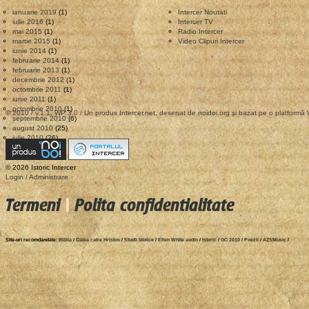
ianuarie 2019
(1)
Intercer Noutati
iulie 2016
(1)
Intercer TV
mai 2015
(1)
Radio Intercer
martie 2015
(1)
Video Clipuri Intercer
iunie 2014
(1)
februarie 2014
(1)
februarie 2013
(1)
decembrie 2012
(1)
octombrie 2011
(1)
iunie 2011
(1)
octombrie 2010
(1)
© 2010 / v.1.1, WP 3.0 / Un produs
Intercer.net
, desenat de
noidoi.org
şi bazat pe o platformă
septembrie 2010
(6)
august 2010
(25)
iulie 2010
(26)
© 2026 Istoric Intercer
Login / Administrare
Termeni
|
Polita confidentialitate
Site-uri recomdandate:
Biblia
/
Calea catre Hristos
/
Studii biblice
/
Ellen White audio
/
Istoric
/
GC 2010
/
Poezii
/
AZSMusic
/