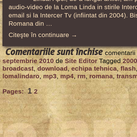
audio-video de la Loma Linda in stirile Interc
email si la Intercer Tv (infiintat din 2004). B
Romana din …
Citeşte în continuare →
pentru
Comentariile sunt închise
comentarii
Transmisii
septembrie 2010
de
Site Editor
Tagged
200
pe
broadcast
,
download
,
echipa tehnica
,
flash
internet
lomalindaro
,
mp3
,
mp4
,
rm
,
romana
,
transm
și
1
Pages:
2
alte
colaborări
cu
Biserica
Adventistă
Română