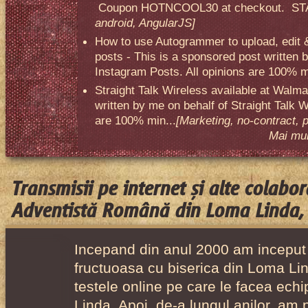
Coupon HOTNCOOL30 at checkout. STA
android, AngularJS]
How to use Autogrammer to upload, edit 
posts - This is a sponsored post written 
Instagram Posts. All opinions are 100% mi
Straight Talk Wireless available at Walma
written by me on behalf of Straight Talk W
are 100% min...
[Marketing, no-contract, 
Mai mult
Transmisii pe internet și alte colabor
Adventistă Română din Loma Linda,
Incepand din anul 2000 am inceput
fructuoasa cu biserica din Loma Lin
testele online pe care le facea ech
Linda. Apoi, de-a lungul anilor, am 