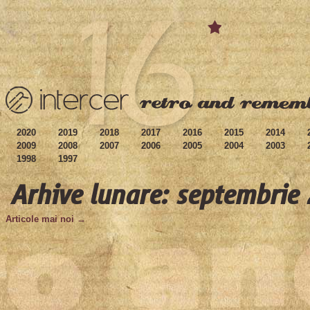
2020
2019
2018
2017
2016
2015
2014
2009
2008
2007
2006
2005
2004
2003
1998
1997
Arhive lunare: septembrie
Articole mai noi →