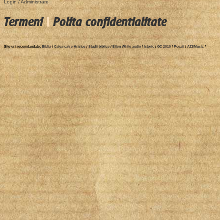
Login / Administrare
Termeni
|
Polita confidentialitate
Site-uri recomdandate:
Biblia
/
Calea catre Hristos
/
Studii biblice
/
Ellen White audio
/
Istoric
/
GC 2010
/
Poezii
/
AZSMusic
/