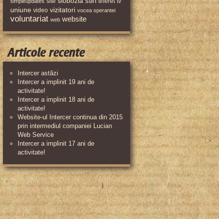
stiri
slobozia
site
tineret
tv
simpleupdates
uniune
vizitatori
video
vocea sperantei
voluntariat
website
web
Articole recente
Intercer astăzi
Intercer a implinit 19 ani de
activitate!
Intercer a implinit 18 ani de
activitate!
Website-ul Intercer continua din 2015
prin intermediul companiei Lucian
Web Service
Intercer a implinit 17 ani de
activitate!