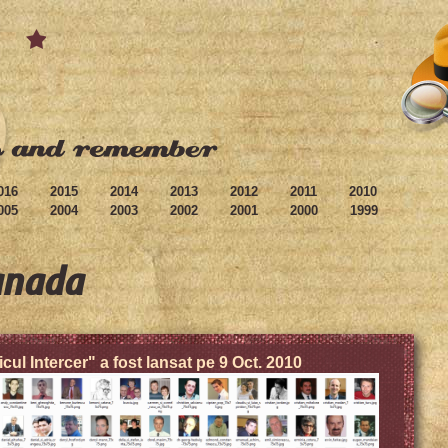
016
2015
2014
2013
2012
2011
2010
005
2004
2003
2002
2001
2000
1999
anada
icul Intercer" a fost lansat pe 9 Oct. 2010