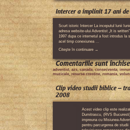
Intercer a implinit 17 ani de 
Scurt istoric Intercer La inceputul lunii Iun
adresa website-ului Adventist „It is written
1997 dupa ce internetul a fost introdus la s
acel timp conexiunea …
Citeşte în continuare →
Comentariile sunt închise
adventist
,
azs
,
canada
,
consecventa
,
imnur
muzicale
,
resurse crestine
,
romania
,
volunt
Clip video studii biblice – 
2008
Acest video clip este realiza
Dumitrascu, (RVS Bucuresti), 
impreuna cu Misiunea Advent
pentru parcurgerea de studii b