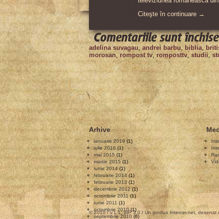
televiziunea romaneasca din
Citeşte în continuare →
Comentariile sunt închise
adelina suvagau
,
andrei barbu
,
biblia
,
brit
morosan
,
rompost tv
,
romposttv
,
studii
,
st
Arhive
Med
ianuarie 2019
(1)
Int
iulie 2016
(1)
Int
mai 2015
(1)
Rad
martie 2015
(1)
Vid
iunie 2014
(1)
februarie 2014
(1)
februarie 2013
(1)
decembrie 2012
(1)
octombrie 2011
(1)
iunie 2011
(1)
octombrie 2010
(1)
© 2010 / v.1.1, WP 3.0 / Un produs
Intercer.net
, desenat
septembrie 2010
(6)