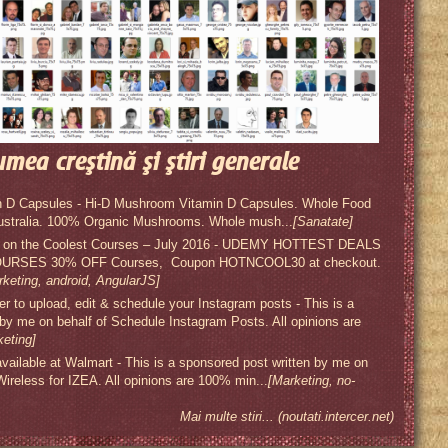
umea creştină şi ştiri generale
 D Capsules - Hi-D Mushroom Vitamin D Capsules. Whole Food
ustralia. 100% Organic Mushrooms. Whole mush...
[Sanatate]
s on the Coolest Courses – July 2016 - UDEMY HOTTEST DEALS
RSES 30% OFF Courses, Coupon HOTNCOOL30 at checkout.
rketing, android, AngularJS]
 to upload, edit & schedule your Instagram posts - This is a
 by me on behalf of Schedule Instagram Posts. All opinions are
keting]
available at Walmart - This is a sponsored post written by me on
 Wireless for IZEA. All opinions are 100% min...
[Marketing, no-
Mai multe stiri... (noutati.intercer.net)