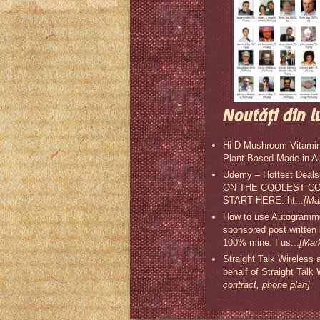
Noutăţi din l
Hi-D Mushroom Vitamin
Plant Based Made in A
Udemy – Hottest Deal
ON THE COOLEST COU
START HERE: ht...
[Ma
How to use Autogrammer
sponsored post written
100% mine. I us...
[Mar
Straight Talk Wireless 
behalf of Straight Talk
contract, phone plan]