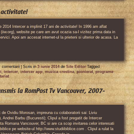
activitate!
ie 2014 Intercer a implinit 17 ani de activitate! In 1996 am aflat
” (iiw.org), website pe care am avut ocazia sa-l vizitez prima data in
ervici. Apoi am accesat internet-ul la prieteni si ulterior de acasa. La
pentru
comentarii |
Scris in
3 iunie 2014
de
Site Editor
Tagged
Intercer
i
,
intercer
,
intercer app
,
muzica crestina
,
pionierat
,
programe
ariat
a
implinit
transmis la RomPost Tv Vancouver, 2007-
17
ani
de
t de Ovidiu Morosan, impreuna cu colaboratorii sai: Liviu
Andrei Barbu (Bucuresti); Clipul a fost pregatit de Intercer
activitate!
a Romana Vancouver, BC si are ca scop invitarea celor interesati
iblice pe website-ul http://www.studiibiblice.com . Clipul a rulat la