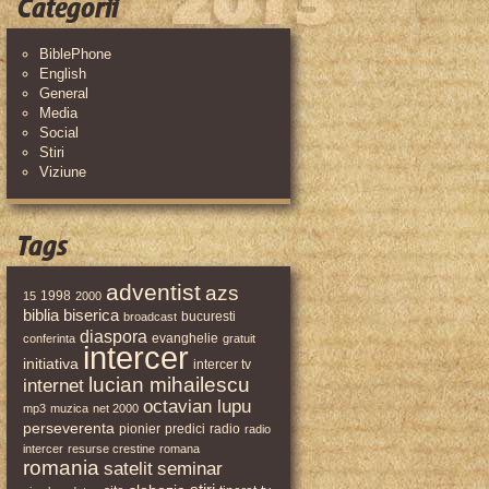
Categorii
BiblePhone
English
General
Media
Social
Stiri
Viziune
Tags
adventist
azs
1998
15
2000
biblia
biserica
bucuresti
broadcast
diaspora
evanghelie
conferinta
gratuit
intercer
initiativa
intercer tv
lucian mihailescu
internet
octavian lupu
mp3
muzica
net 2000
perseverenta
pionier
predici
radio
radio
intercer
resurse crestine
romana
romania
satelit
seminar