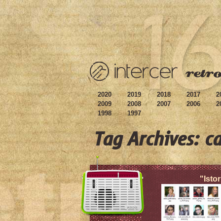
2020
2019
2018
2017
2
2009
2008
2007
2006
2
1998
1997
Tag Archives: c
"Istor