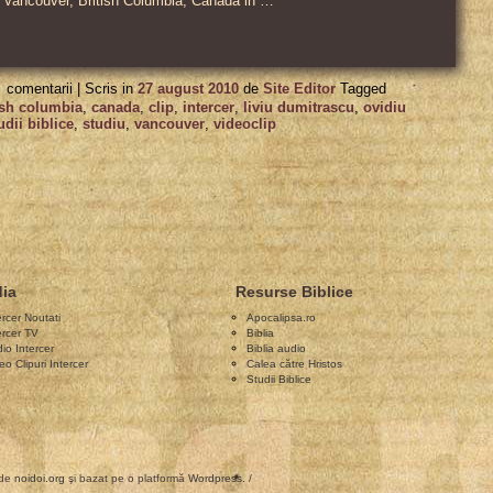
 Vancouver, British Columbia, Canada in …
pentru
comentarii |
Scris in
27 august 2010
de
Site Editor
Tagged
Clip
ish columbia
,
canada
,
clip
,
intercer
,
liviu dumitrascu
,
ovidiu
udii biblice
,
studiu
,
vancouver
,
videoclip
video
studii
biblice
–
transmis
la
ia
Resurse Biblice
RomPost
ercer Noutati
Apocalipsa.ro
ercer TV
Biblia
Tv
io Intercer
Biblia audio
eo Clipuri Intercer
Calea către Hristos
Vancouver,
Studii Biblice
2007-
2008
 de
noidoi.org
şi bazat pe o platformă
Wordpress
. /