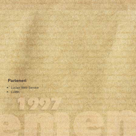
Parteneri
Lucian Web Service
LuMih