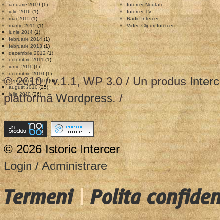
bisericile
ianuarie 2019
(1)
Intercer Noutati
din
iulie 2016
(1)
Intercer TV
mai 2015
(1)
Radio Intercer
Romania
martie 2015
(1)
Video Clipuri Intercer
iunie 2014
(1)
–
februarie 2014
(1)
februarie 2013
(1)
2005
decembrie 2012
(1)
octombrie 2011
(1)
–
iunie 2011
(1)
octombrie 2010
(1)
© 2010 / v.1.1, WP 3.0 / Un produs
2009
Interc
septembrie 2010
(6)
august 2010
(25)
platformă
iulie 2010
(26)
Wordpress
. /
© 2026 Istoric Intercer
Login / Administrare
Termeni
|
Polita confiden