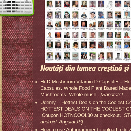
Noutăţi din lumea creştină şi 
Hi-D Mushroom Vitamin D Capsules - Hi
Capsules. Whole Food Plant Based Made 
Mushrooms. Whole mush...
[Sanatate]
Udemy – Hottest Deals on the Coolest C
HOTTEST DEALS ON THE COOLEST CO
Coupon HOTNCOOL30 at checkout. STA
android, AngularJS]
How to use Autogrammer to upload, edit 