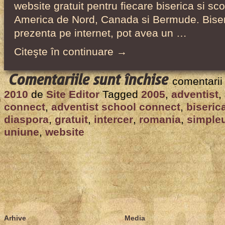
website gratuit pentru fiecare biserica si sc
America de Nord, Canada si Bermude. Biseri
prezenta pe internet, pot avea un …
Citeşte în continuare →
pentru
Comentariile sunt închise
comentarii
Intercer
2010
de
Site Editor
Tagged
2005
,
adventist
,
a
connect
,
adventist school connect
,
biseric
propus
diaspora
,
gratuit
,
intercer
,
romania
,
simple
un
uniune
,
website
sistem
de
website-
uri
gratuite
pentru
Arhive
Media