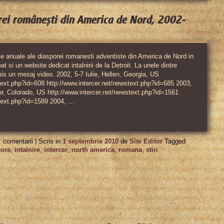
orei românești din America de Nord, 2002-
rile anuale ale diasporei romanesti adventiste din America de Nord in
at si un website dedicat intalnirii de la Detroit. La unele dintre
rimis un mesaj video. 2002, 5-7 Iulie, Hellen, Georgia, US
text.php?id=608 http://www.intercer.net/newstext.php?id=685 2003,
ur, Colorado, US http://www.intercer.net/newstext.php?id=1561
stext.php?id=1589 2004, …
pentru
comentarii |
Scris in
1 septembrie 2010
de
Site Editor
Tagged
Intâlnirile
pora
,
intalnire
,
intercer
,
north america
,
romana
,
stiri
anuale
ale
diasporei
românești
din