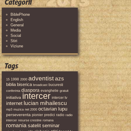
Categorii
BiblePhone
English
General
Media
Social
Stiri
Viziune
Tags
adventist
azs
1998
15
2000
biblia
biserica
bucuresti
broadcast
diaspora
evanghelie
conferinta
gratuit
intercer
initiativa
intercer tv
lucian mihailescu
internet
octavian lupu
mp3
muzica
net 2000
perseverenta
pionier
predici
radio
radio
intercer
resurse crestine
romana
romania
satelit
seminar