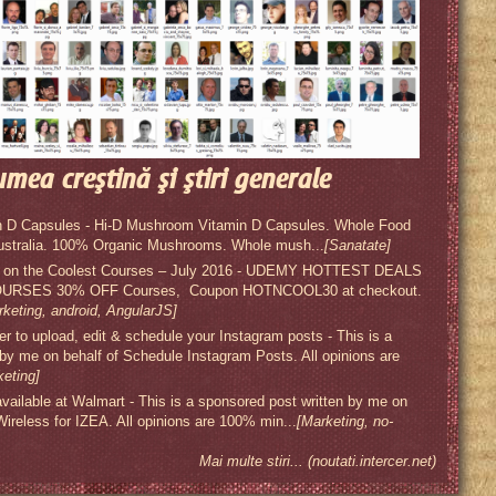
umea creştină şi ştiri generale
 D Capsules - Hi-D Mushroom Vitamin D Capsules. Whole Food
ustralia. 100% Organic Mushrooms. Whole mush...
[Sanatate]
s on the Coolest Courses – July 2016 - UDEMY HOTTEST DEALS
RSES 30% OFF Courses, Coupon HOTNCOOL30 at checkout.
rketing, android, AngularJS]
 to upload, edit & schedule your Instagram posts - This is a
 by me on behalf of Schedule Instagram Posts. All opinions are
keting]
available at Walmart - This is a sponsored post written by me on
 Wireless for IZEA. All opinions are 100% min...
[Marketing, no-
Mai multe stiri... (noutati.intercer.net)