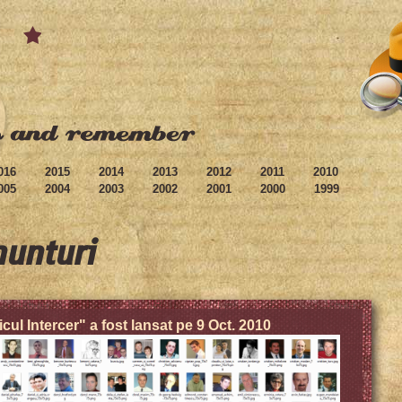
016
2015
2014
2013
2012
2011
2010
005
2004
2003
2002
2001
2000
1999
nunturi
icul Intercer" a fost lansat pe 9 Oct. 2010