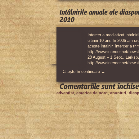
Intâlnirile anuale ale diasp
2010
Intercer a mediatizat intalni
ultimii 10 ani. In 2006 am cre
aceste intalniri Intercer a t
http://www.intercer.net/news
28 August – 1 Sept., Larksp
http://www.intercer.net/new
Citeşte în continuare →
Comentariile sunt închise
adventist
,
america de nord
,
anunturi
,
dias