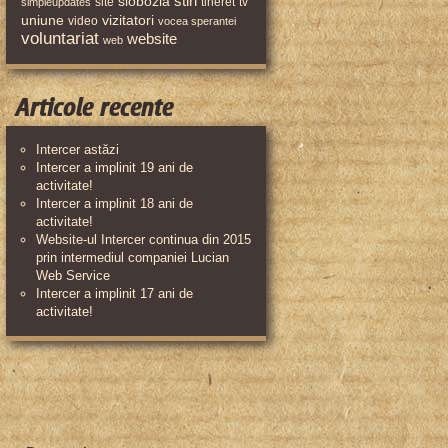
stiri
slobozia
site
tineret
tv
simpleupdates
uniune
vizitatori
video
vocea sperantei
voluntariat
website
web
Articole recente
Intercer astăzi
Intercer a implinit 19 ani de
activitate!
Intercer a implinit 18 ani de
activitate!
Website-ul Intercer continua din 2015
prin intermediul companiei Lucian
Web Service
Intercer a implinit 17 ani de
activitate!