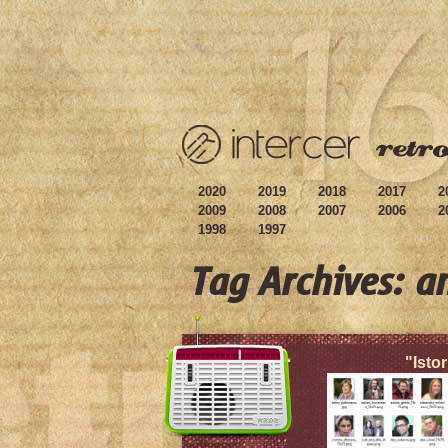
2020
2019
2018
2017
2
2009
2008
2007
2006
2
1998
1997
Tag Archives: a
"Istor