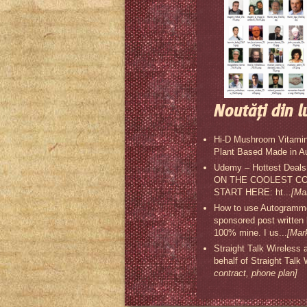
Noutăţi din l
Hi-D Mushroom Vitamin
Plant Based Made in A
Udemy – Hottest Deal
ON THE COOLEST COU
START HERE: ht...
[Ma
How to use Autogrammer
sponsored post written
100% mine. I us...
[Mar
Straight Talk Wireless 
behalf of Straight Talk
contract, phone plan]