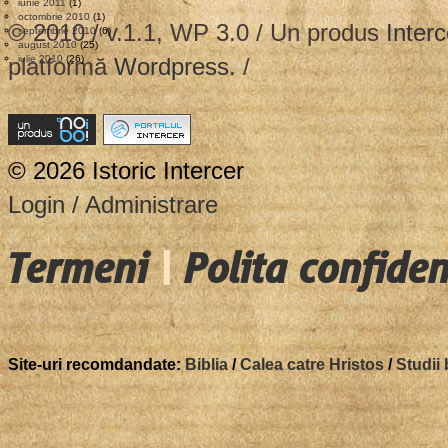
iunie 2011
(1)
octombrie 2010
(1)
© 2010 / v.1.1, WP 3.0 / Un produs
Interc
septembrie 2010
(6)
august 2010
(25)
platformă
iulie 2010
(26)
Wordpress
. /
© 2026 Istoric Intercer
Login / Administrare
Termeni
|
Polita confiden
Site-uri recomdandate:
Biblia
/
Calea catre Hristos
/
Studii 