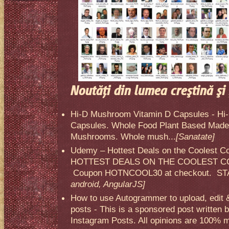
Noutăţi din lumea creştină şi 
Hi-D Mushroom Vitamin D Capsules - Hi
Capsules. Whole Food Plant Based Made 
Mushrooms. Whole mush...
[Sanatate]
Udemy – Hottest Deals on the Coolest C
HOTTEST DEALS ON THE COOLEST CO
Coupon HOTNCOOL30 at checkout. STA
android, AngularJS]
How to use Autogrammer to upload, edit 
posts - This is a sponsored post written 
Instagram Posts. All opinions are 100% mi