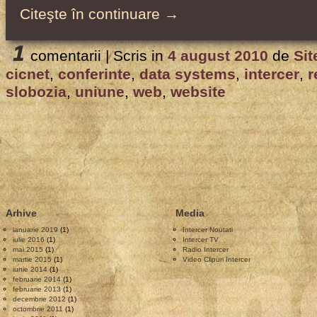
Citeşte în continuare →
1
comentarii |
Scris in
4 august 2010
de
Sit
cicnet
,
conferinte
,
data systems
,
intercer
,
r
slobozia
,
uniune
,
web
,
website
Arhive
Media
ianuarie 2019
(1)
Intercer Noutati
iulie 2016
(1)
Intercer TV
mai 2015
(1)
Radio Intercer
martie 2015
(1)
Video Clipuri Intercer
iunie 2014
(1)
februarie 2014
(1)
februarie 2013
(1)
decembrie 2012
(1)
octombrie 2011
(1)