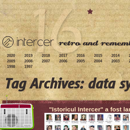
2020
2019
2018
2017
2016
2015
2014
2009
2008
2007
2006
2005
2004
2003
1998
1997
Tag Archives: data s
"Istoricul Intercer" a fost l