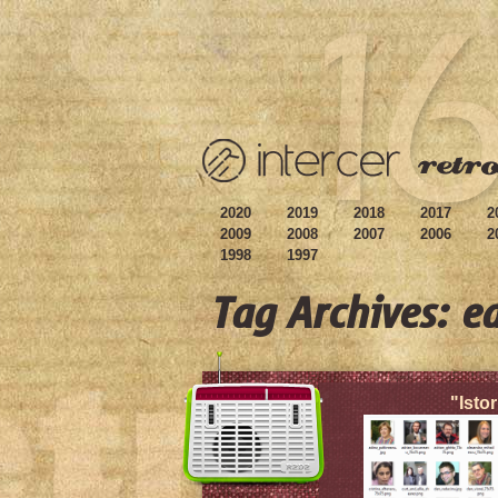
2020
2019
2018
2017
2
2009
2008
2007
2006
2
1998
1997
Tag Archives: e
"Istor