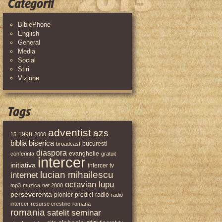
Categorii
BiblePhone
English
General
Media
Social
Stiri
Viziune
Tags
adventist
azs
1998
15
2000
biblia
biserica
bucuresti
broadcast
diaspora
evanghelie
conferinta
gratuit
intercer
initiativa
intercer tv
lucian mihailescu
internet
octavian lupu
mp3
muzica
net 2000
perseverenta
pionier
predici
radio
radio
intercer
resurse crestine
romana
romania
satelit
seminar