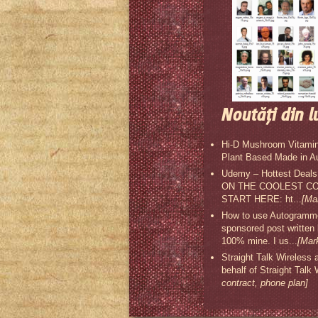
Noutăţi din l
Hi-D Mushroom Vitamin
Plant Based Made in A
Udemy – Hottest Deal
ON THE COOLEST COU
START HERE: ht...
[Ma
How to use Autogrammer
sponsored post written
100% mine. I us...
[Mar
Straight Talk Wireless 
behalf of Straight Talk
contract, phone plan]