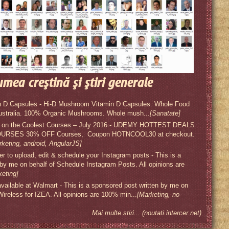
umea creştină şi ştiri generale
 D Capsules - Hi-D Mushroom Vitamin D Capsules. Whole Food
ustralia. 100% Organic Mushrooms. Whole mush...
[Sanatate]
s on the Coolest Courses – July 2016 - UDEMY HOTTEST DEALS
RSES 30% OFF Courses, Coupon HOTNCOOL30 at checkout.
rketing, android, AngularJS]
 to upload, edit & schedule your Instagram posts - This is a
 by me on behalf of Schedule Instagram Posts. All opinions are
keting]
available at Walmart - This is a sponsored post written by me on
 Wireless for IZEA. All opinions are 100% min...
[Marketing, no-
Mai multe stiri... (noutati.intercer.net)