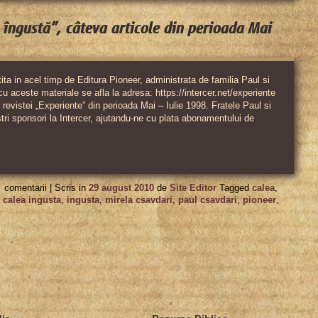
 îngustă”, câteva articole din perioada Mai
ita in acel timp de Editura Pioneer, administrata de familia Paul si
u aceste materiale se afla la adresa: https://intercer.net/experiente
e revistei „Experiente” din perioada Mai – Iulie 1998. Fratele Paul si
stri sponsori la Intercer, ajutandu-ne cu plata abonamentului de
pentru
comentarii |
Scris in
29 august 2010
de
Site Editor
Tagged
calea
,
Revista
 calea ingusta
,
ingusta
,
mirela csavdari
,
paul csavdari
,
pioneer
,
„Experienţe
pe
calea
îngustă”,
câteva