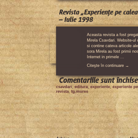
Revista „Experienţe pe calea
– Iulie 1998
Aceasta revista a fost pregat
Mirela Csavdari. Website-ul c
si contine cateva articole al
sora Mirela au fost primii no
Internet in primele …
Citeşte în continuare →
Comentariile sunt închise
csavdari
,
editura
,
experiente
,
experiente pe
revista
,
tg.mures