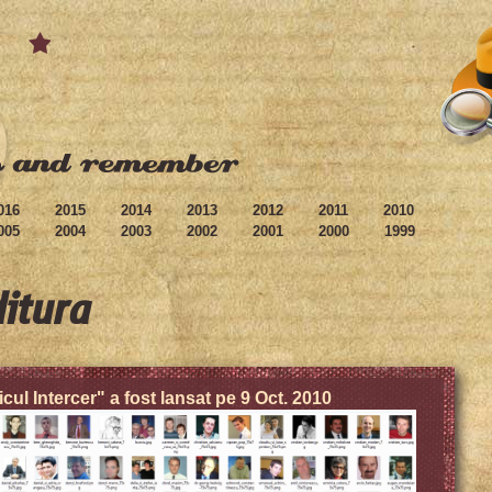
016
2015
2014
2013
2012
2011
2010
005
2004
2003
2002
2001
2000
1999
ditura
icul Intercer" a fost lansat pe 9 Oct. 2010