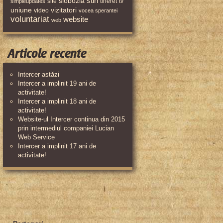
stiri
slobozia
site
tineret
tv
simpleupdates
uniune
vizitatori
video
vocea sperantei
voluntariat
website
web
Articole recente
Intercer astăzi
Intercer a implinit 19 ani de
activitate!
Intercer a implinit 18 ani de
activitate!
Website-ul Intercer continua din 2015
prin intermediul companiei Lucian
Web Service
Intercer a implinit 17 ani de
activitate!