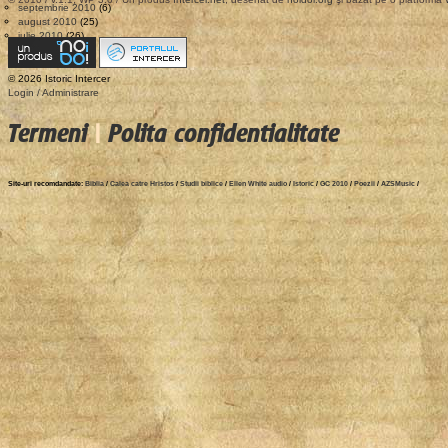
septembrie 2010
(6)
august 2010
(25)
iulie 2010
(26)
© 2026 Istoric Intercer
Login / Administrare
Termeni
|
Polita confidentialitate
Site-uri recomdandate:
Biblia
/
Calea catre Hristos
/
Studii biblice
/
Ellen White audio
/
Istoric
/
GC 2010
/
Poezii
/
AZSMusic
/