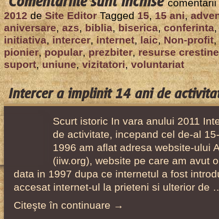
Comentariile sunt închise
comentarii
Intercer
2012
de
Site Editor
Tagged
15
,
15 ani
,
adven
a
aniversare
,
azs
,
biblia
,
biserica
,
conferinta
implinit
initiativa
,
intercer
,
internet
,
laic
,
Non-profit
15
pionier
,
popular
,
prezbiter
,
resurse crestine
suport
,
uniune
,
vizitatori
,
voluntariat
ani
de
activitate!
Intercer a implinit 14 ani de activita
Scurt istoric In vara anului 2011 Int
de activitate, incepand cel de-al 15-
1996 am aflat adresa website-ului Adv
(iiw.org), website pe care am avut o
data in 1997 dupa ce internetul a fost introd
accesat internet-ul la prieteni si ulterior de 
Citeşte în continuare →