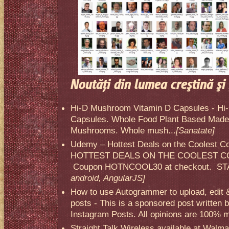
Noutăţi din lumea creştină şi 
Hi-D Mushroom Vitamin D Capsules - Hi
Capsules. Whole Food Plant Based Made 
Mushrooms. Whole mush...
[Sanatate]
Udemy – Hottest Deals on the Coolest C
HOTTEST DEALS ON THE COOLEST CO
Coupon HOTNCOOL30 at checkout. STA
android, AngularJS]
How to use Autogrammer to upload, edit 
posts - This is a sponsored post written 
Instagram Posts. All opinions are 100% mi
Straight Talk Wireless available at Walma