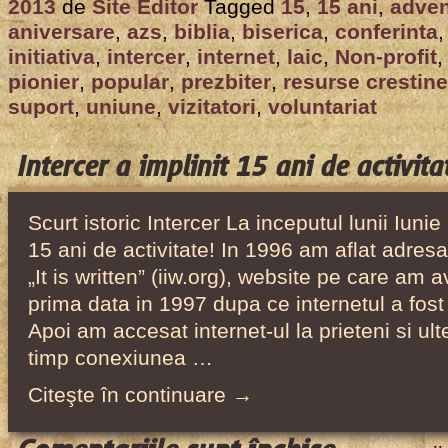
Aniversare:
2013
de
Site Editor
Tagged
15
,
15 ani
,
adven
Intercer
aniversare
,
azs
,
biblia
,
biserica
,
conferinta
a
initiativa
,
intercer
,
internet
,
laic
,
Non-profit
implinit
pionier
,
popular
,
prezbiter
,
resurse crestine
suport
,
uniune
,
vizitatori
,
voluntariat
15
ani
de
Intercer a implinit 15 ani de activita
activitate!
Scurt istoric Intercer La inceputul lunii Iunie
15 ani de activitate! In 1996 am aflat adresa
„It is written” (iiw.org), website pe care am a
prima data in 1997 dupa ce internetul a fost 
Apoi am accesat internet-ul la prieteni si ul
timp conexiunea …
Citeşte în continuare →
pentru