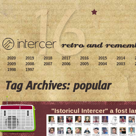
2020
2019
2018
2017
2016
2015
2014
2009
2008
2007
2006
2005
2004
2003
1998
1997
Tag Archives: popular
"Istoricul Intercer" a fost l