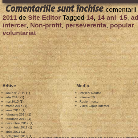
pentru
Comentariile sunt închise
comentarii
Intercer
2011
de
Site Editor
Tagged
14
,
14 ani
,
15
,
ad
a
intercer
,
Non-profit
,
perseverenta
,
popular
,
implinit
voluntariat
14
ani
de
activitate
Arhive
Media
ianuarie 2019
(1)
Intercer Noutati
iulie 2016
(1)
Intercer TV
mai 2015
(1)
Radio Intercer
martie 2015
(1)
Video Clipuri Intercer
iunie 2014
(1)
februarie 2014
(1)
februarie 2013
(1)
decembrie 2012
(1)
octombrie 2011
(1)
iunie 2011
(1)
octombrie 2010
(1)
© 2010 / v.1.1, WP 3.0 / Un produs
Intercer.net
, desenat de
noidoi.org
şi bazat pe o platformă