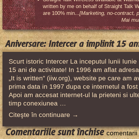
written by me on behalf of Straight Talk W
are 100% min...
[Marketing, no-contract, 
Mai mult
Aniversare: Intercer a implinit 15 ani
Scurt istoric Intercer La inceputul lunii Iunie
15 ani de activitate! In 1996 am aflat adresa
„It is written” (iiw.org), website pe care am a
prima data in 1997 dupa ce internetul a fost 
Apoi am accesat internet-ul la prieteni si ul
timp conexiunea …
Citeşte în continuare →
pentru
Comentariile sunt închise
comentarii