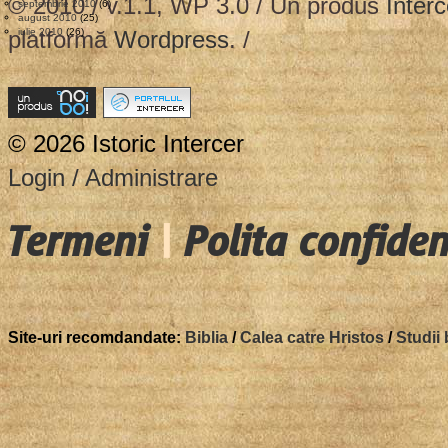
© 2010 / v.1.1, WP 3.0 / Un produs
Interc
septembrie 2010
(6)
august 2010
(25)
platformă
iulie 2010
(26)
Wordpress
. /
© 2026 Istoric Intercer
Login / Administrare
Termeni
|
Polita confiden
Site-uri recomdandate:
Biblia
/
Calea catre Hristos
/
Studii 