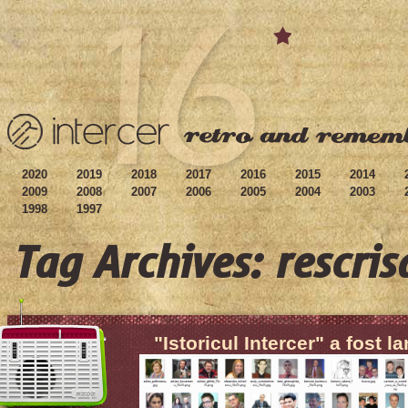
2020
2019
2018
2017
2016
2015
2014
2009
2008
2007
2006
2005
2004
2003
1998
1997
Tag Archives: rescris
"Istoricul Intercer" a fost l