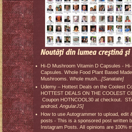
Noutăţi din lumea creştină şi 
Hi-D Mushroom Vitamin D Capsules - Hi
Capsules. Whole Food Plant Based Made 
Mushrooms. Whole mush...
[Sanatate]
Udemy – Hottest Deals on the Coolest C
HOTTEST DEALS ON THE COOLEST CO
Coupon HOTNCOOL30 at checkout. STA
android, AngularJS]
How to use Autogrammer to upload, edit 
posts - This is a sponsored post written 
Instagram Posts. All opinions are 100% mi