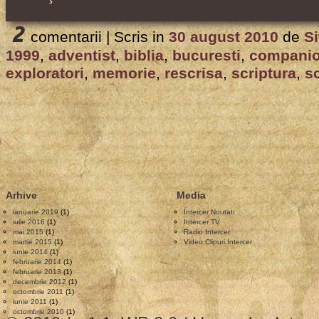
2
comentarii |
Scris in
30 august 2010
de
Si
1999
,
adventist
,
biblia
,
bucuresti
,
companio
exploratori
,
memorie
,
rescrisa
,
scriptura
,
s
Arhive
Media
ianuarie 2019
(1)
Intercer Noutati
iulie 2016
(1)
Intercer TV
mai 2015
(1)
Radio Intercer
martie 2015
(1)
Video Clipuri Intercer
iunie 2014
(1)
februarie 2014
(1)
februarie 2013
(1)
decembrie 2012
(1)
octombrie 2011
(1)
iunie 2011
(1)
octombrie 2010
(1)