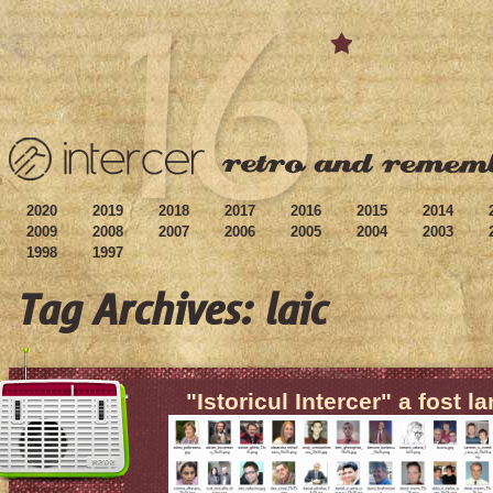
2020
2019
2018
2017
2016
2015
2014
2009
2008
2007
2006
2005
2004
2003
1998
1997
Tag Archives: laic
"Istoricul Intercer" a fost l