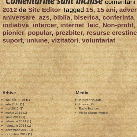
Comentariile sunt închise
comentarii
Intercer
2012
de
Site Editor
Tagged
15
,
15 ani
,
adven
a
aniversare
,
azs
,
biblia
,
biserica
,
conferinta
implinit
initiativa
,
intercer
,
internet
,
laic
,
Non-profit
15
pionier
,
popular
,
prezbiter
,
resurse crestine
suport
,
uniune
,
vizitatori
,
voluntariat
ani
de
activitate!
Arhive
Media
ianuarie 2019
(1)
Intercer Noutati
iulie 2016
(1)
Intercer TV
mai 2015
(1)
Radio Intercer
martie 2015
(1)
Video Clipuri Intercer
iunie 2014
(1)
februarie 2014
(1)
februarie 2013
(1)
decembrie 2012
(1)
octombrie 2011
(1)