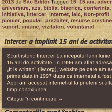
Aniversare:
2013
de
Site Editor
Tagged
15
,
15 ani
,
adven
Intercer
aniversare
,
azs
,
biblia
,
biserica
,
conferinta
a
initiativa
,
intercer
,
internet
,
laic
,
Non-profit
implinit
pionier
,
popular
,
prezbiter
,
resurse crestine
suport
,
uniune
,
vizitatori
,
voluntariat
15
ani
de
Intercer a implinit 15 ani de activita
activitate!
Scurt istoric Intercer La inceputul lunii Iunie
15 ani de activitate! In 1996 am aflat adresa
„It is written” (iiw.org), website pe care am a
prima data in 1997 dupa ce internetul a fost 
Apoi am accesat internet-ul la prieteni si ul
timp conexiunea …
Citeşte în continuare →
pentru