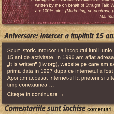
written by me on behalf of Straight Talk W
are 100% min...
[Marketing, no-contract, 
Mai mult
Aniversare: Intercer a implinit 15 ani
Scurt istoric Intercer La inceputul lunii Iunie
15 ani de activitate! In 1996 am aflat adresa
„It is written” (iiw.org), website pe care am a
prima data in 1997 dupa ce internetul a fost 
Apoi am accesat internet-ul la prieteni si ul
timp conexiunea …
Citeşte în continuare →
pentru
Comentariile sunt închise
comentarii