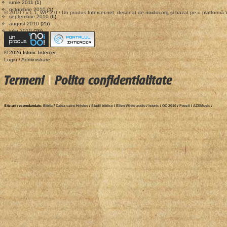
iunie 2011
(1)
octombrie 2010
(1)
© 2010 / v.1.1, WP 3.0 / Un produs
Intercer.net
, desenat de
noidoi.org
şi bazat pe o platformă
septembrie 2010
(6)
august 2010
(25)
iulie 2010
(26)
© 2026 Istoric Intercer
Login / Administrare
Termeni
|
Polita confidentialitate
Site-uri recomdandate:
Biblia
/
Calea catre Hristos
/
Studii biblice
/
Ellen White audio
/
Istoric
/
GC 2010
/
Poezii
/
AZSMusic
/