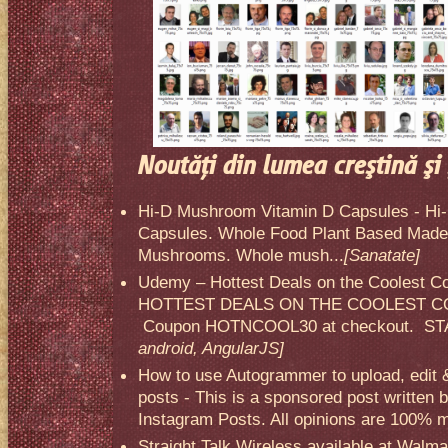
Noutăţi din lumea creştină şi 
Hi-D Mushroom Vitamin D Capsules - Hi
Capsules. Whole Food Plant Based Made 
Mushrooms. Whole mush...
[Sanatate]
Udemy – Hottest Deals on the Coolest C
HOTTEST DEALS ON THE COOLEST CO
Coupon HOTNCOOL30 at checkout. STA
android, AngularJS]
How to use Autogrammer to upload, edit 
posts - This is a sponsored post written 
Instagram Posts. All opinions are 100% mi
Straight Talk Wireless available at Walma