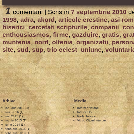
1
comentarii |
Scris in
7 septembrie 2010
d
1998
,
adra
,
akord
,
articole crestine
,
asi rom
biserici
,
cercetati scripturile
,
companii
,
con
enthousiasmos
,
firme
,
gazduire
,
gratis
,
gra
muntenia
,
nord
,
oltenia
,
organizatii
,
person
site
,
sud
,
sup
,
trio celest
,
uniune
,
voluntari
Arhive
Media
ianuarie 2019
(1)
Intercer Noutati
iulie 2016
(1)
Intercer TV
mai 2015
(1)
Radio Intercer
martie 2015
(1)
Video Clipuri Intercer
iunie 2014
(1)
februarie 2014
(1)
februarie 2013
(1)