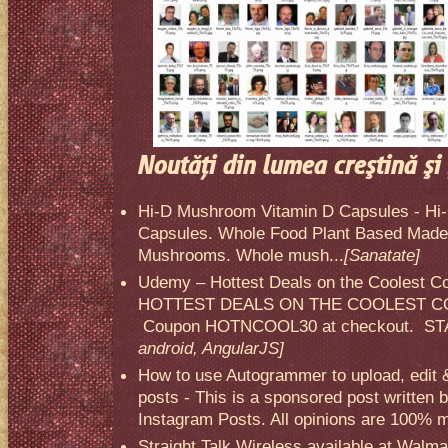
Noutăţi din lumea creştină şi 
Hi-D Mushroom Vitamin D Capsules - Hi
Capsules. Whole Food Plant Based Made 
Mushrooms. Whole mush...
[Sanatate]
Udemy – Hottest Deals on the Coolest C
HOTTEST DEALS ON THE COOLEST CO
Coupon HOTNCOOL30 at checkout. STA
android, AngularJS]
How to use Autogrammer to upload, edit 
posts - This is a sponsored post written 
Instagram Posts. All opinions are 100% mi
Straight Talk Wireless available at Walma