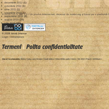
decembrie 2012
(1)
octombrie 2011
(1)
iunie 2011
(1)
octombrie 2010
(1)
© 2010 / v.1.1, WP 3.0 / Un produs
Intercer.net
, desenat de
noidoi.org
şi bazat pe o platformă
septembrie 2010
(6)
august 2010
(25)
iulie 2010
(26)
© 2026 Istoric Intercer
Login / Administrare
Termeni
|
Polita confidentialitate
Site-uri recomdandate:
Biblia
/
Calea catre Hristos
/
Studii biblice
/
Ellen White audio
/
Istoric
/
GC 2010
/
Poezii
/
AZSMusic
/