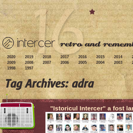
2020
2019
2018
2017
2016
2015
2014
2009
2008
2007
2006
2005
2004
2003
1998
1997
Tag Archives: adra
"Istoricul Intercer" a fost l