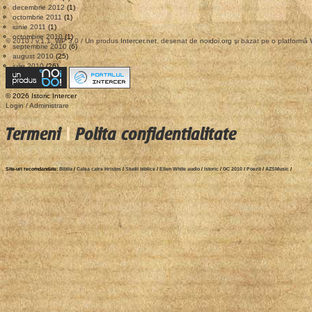
decembrie 2012
(1)
octombrie 2011
(1)
iunie 2011
(1)
octombrie 2010
(1)
© 2010 / v.1.1, WP 3.0 / Un produs
Intercer.net
, desenat de
noidoi.org
şi bazat pe o platformă
septembrie 2010
(6)
august 2010
(25)
iulie 2010
(26)
© 2026 Istoric Intercer
Login / Administrare
Termeni
|
Polita confidentialitate
Site-uri recomdandate:
Biblia
/
Calea catre Hristos
/
Studii biblice
/
Ellen White audio
/
Istoric
/
GC 2010
/
Poezii
/
AZSMusic
/