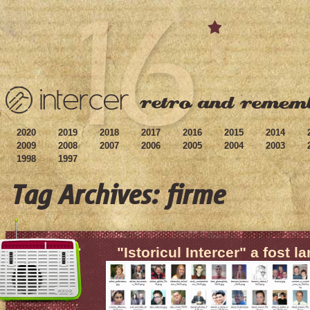
2020
2019
2018
2017
2016
2015
2014
2009
2008
2007
2006
2005
2004
2003
1998
1997
Tag Archives: firme
"Istoricul Intercer" a fost l