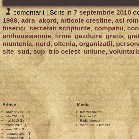
1
comentarii |
Scris in
7 septembrie 2010
d
1998
,
adra
,
akord
,
articole crestine
,
asi rom
biserici
,
cercetati scripturile
,
companii
,
con
enthousiasmos
,
firme
,
gazduire
,
gratis
,
gra
muntenia
,
nord
,
oltenia
,
organizatii
,
person
site
,
sud
,
sup
,
trio celest
,
uniune
,
voluntari
Arhive
Media
ianuarie 2019
(1)
Intercer Noutati
iulie 2016
(1)
Intercer TV
mai 2015
(1)
Radio Intercer
martie 2015
(1)
Video Clipuri Intercer
iunie 2014
(1)
februarie 2014
(1)
februarie 2013
(1)