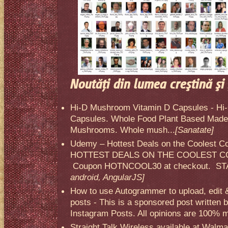
Noutăţi din lumea creştină şi 
Hi-D Mushroom Vitamin D Capsules - Hi
Capsules. Whole Food Plant Based Made 
Mushrooms. Whole mush...
[Sanatate]
Udemy – Hottest Deals on the Coolest C
HOTTEST DEALS ON THE COOLEST CO
Coupon HOTNCOOL30 at checkout. STA
android, AngularJS]
How to use Autogrammer to upload, edit 
posts - This is a sponsored post written 
Instagram Posts. All opinions are 100% mi
Straight Talk Wireless available at Walma