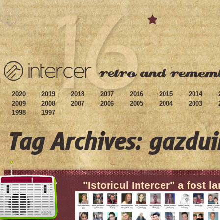
2020
2019
2018
2017
2016
2015
2014
2009
2008
2007
2006
2005
2004
2003
1998
1997
Tag Archives: gazdui
"Istoricul Intercer" a fost l