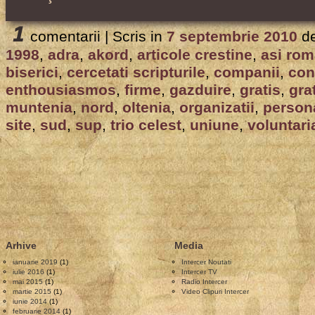
1
comentarii |
Scris in
7 septembrie 2010
d
1998
,
adra
,
akord
,
articole crestine
,
asi rom
biserici
,
cercetati scripturile
,
companii
,
con
enthousiasmos
,
firme
,
gazduire
,
gratis
,
gra
muntenia
,
nord
,
oltenia
,
organizatii
,
person
site
,
sud
,
sup
,
trio celest
,
uniune
,
voluntari
Arhive
Media
ianuarie 2019
(1)
Intercer Noutati
iulie 2016
(1)
Intercer TV
mai 2015
(1)
Radio Intercer
martie 2015
(1)
Video Clipuri Intercer
iunie 2014
(1)
februarie 2014
(1)