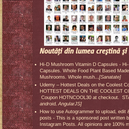
Noutăţi din lumea creştină şi 
Hi-D Mushroom Vitamin D Capsules - Hi
Capsules. Whole Food Plant Based Made 
Mushrooms. Whole mush...
[Sanatate]
Udemy – Hottest Deals on the Coolest C
HOTTEST DEALS ON THE COOLEST CO
Coupon HOTNCOOL30 at checkout. STA
android, AngularJS]
How to use Autogrammer to upload, edit 
posts - This is a sponsored post written 
Instagram Posts. All opinions are 100% mi