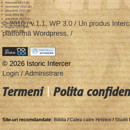
februarie 2013
(1)
decembrie 2012
(1)
octombrie 2011
(1)
iunie 2011
(1)
octombrie 2010
(1)
© 2010 / v.1.1, WP 3.0 / Un produs
Interc
septembrie 2010
(6)
august 2010
(25)
platformă
iulie 2010
(26)
Wordpress
. /
© 2026 Istoric Intercer
Login / Administrare
Termeni
|
Polita confiden
Site-uri recomdandate:
Biblia
/
Calea catre Hristos
/
Studii 